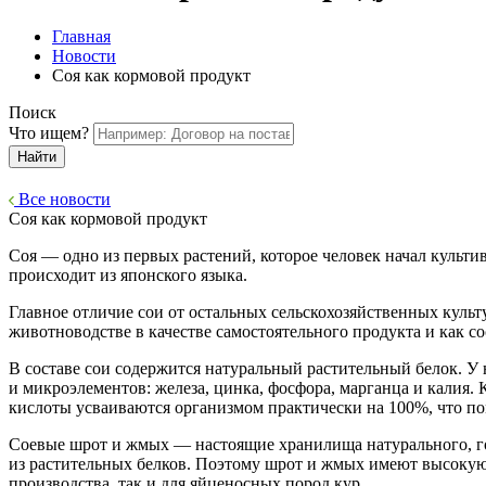
Главная
Новости
Соя как кормовой продукт
Поиск
Что ищем?
Найти
Все новости
Соя как кормовой продукт
Соя — одно из первых растений, которое человек начал культи
происходит из японского языка.
Главное отличие сои от остальных сельскохозяйственных куль
животноводстве в качестве самостоятельного продукта и как с
В составе сои содержится натуральный растительный белок. У
и микроэлементов: железа, цинка, фосфора, марганца и калия.
кислоты усваиваются организмом практически на 100%, что по
Соевые шрот и жмых — настоящие хранилища натурального, гот
из растительных белков. Поэтому шрот и жмых имеют высокую ц
производства, так и для яйценосных пород кур.