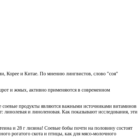
ии, Корее и Китае. По мнению лингвистов, слово "соя"
 шрот и жмых, активно применяются в современном
 Все соевые продукты являются важными источниками витаминов
т: линолевая и линоленовая. Как показывают исследования, эти
еина и 28 г лизина! Соевые бобы почти на половину состоят
ого рогатого скота и птицы, как для мясо-молочного