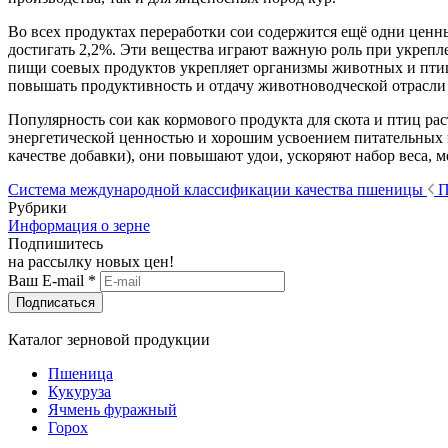
Во всех продуктах переработки сои содержится ещё одни цен
достигать 2,2%. Эти вещества играют важную роль при укреп
пищи соевых продуктов укрепляет организмы животных и птиц,
повышать продуктивность и отдачу животноводческой отрасли 
Популярность сои как кормового продукта для скота и птиц ра
энергетической ценностью и хорошим усвоением питательных в
качестве добавки), они повышают удои, ускоряют набор веса, 
Система международной классификации качества пшеницы
П
Рубрики
Информация о зерне
Подпишитесь
на рассылку новых цен!
Ваш E-mail
*
Подписаться
Каталог зерновой продукции
Пшеница
Кукуруза
Ячмень фуражный
Горох