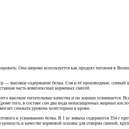
вировать. Она широко используется как продукт питания в Япон
тур — высокое содержание белка. Соя и её производные, соевый
оставная часть комплексных кормовых смесей.
 него высокие питательные качества и он хорошо усваивается.
 Кроме того, в составе сои два вида ненасыщенных жирных кисло
могает снижать уровень холестерина в крови.
ового к усваиванию белка. В 1 кг жмыха содержится 354 г прот
енность в качестве кормовой основы для откорма свиней, крупн